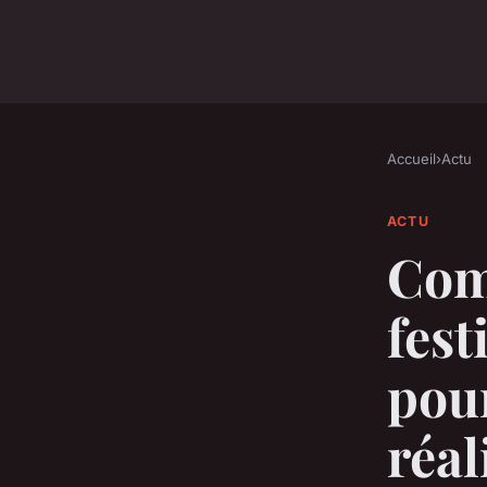
Accueil
›
Actu
ACTU
Com
fest
pou
réal