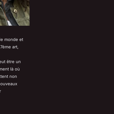
 le monde et
 7ème art,
eut être un
ément là où
ttent non
 nouveaux
r