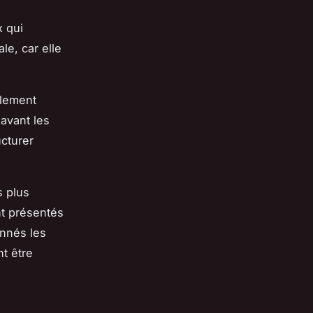
x qui
le, car elle
plement
avant les
ucturer
s plus
nt présentés
onnés les
t être