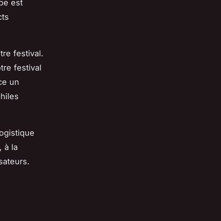
pe est
cts
re festival.
tre festival
ce un
hiles
logistique
 à la
sateurs.