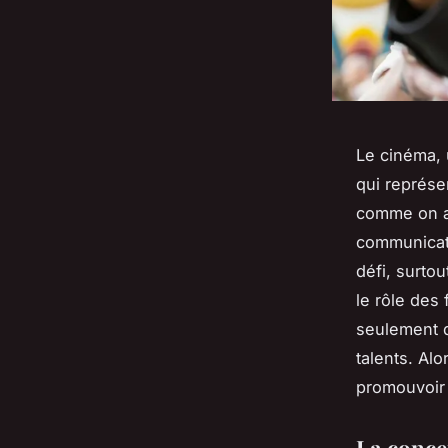
Le cinéma, 
qui représen
comme on ai
communicati
défi, surto
le rôle des
seulement d
talents. Al
promouvoir 
La conce