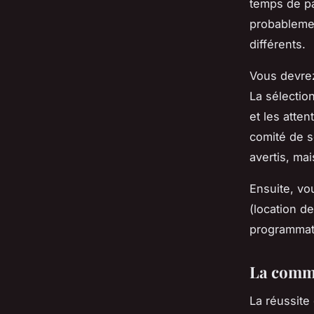
temps de pa
probablemen
différents.
Vous devrez 
La sélection
et les atte
comité de s
avertis, ma
Ensuite, vou
(location de
programmati
La commu
La réussite