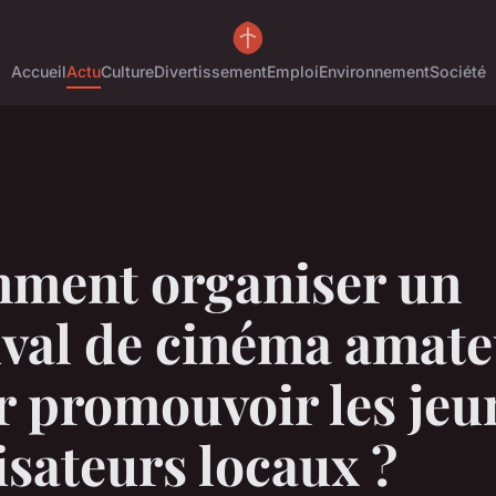
Accueil
Actu
Culture
Divertissement
Emploi
Environnement
Société
ment organiser un
ival de cinéma amat
r promouvoir les jeu
isateurs locaux ?