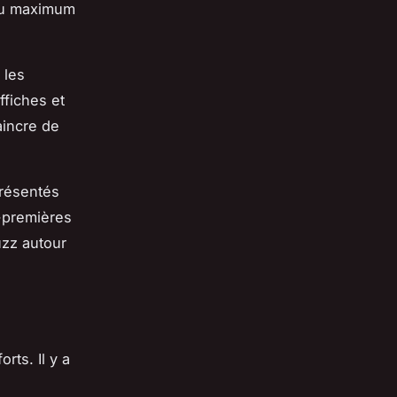
 au maximum
 les
ffiches et
vaincre de
présentés
t-premières
uzz autour
rts. Il y a