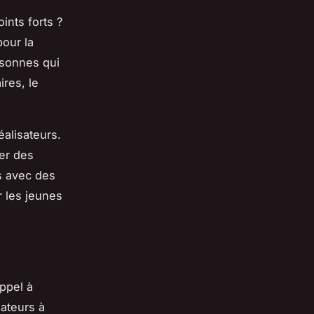
ints forts ?
pour la
ersonnes qui
ires, le
éalisateurs.
er des
s avec des
r les jeunes
appel à
sateurs à