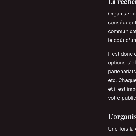
La reche
Organiser u
conséquentes
communicati
le coût d'u
Il est donc
options s'o
partenariats
etc. Chaque
et il est im
votre public
L'organi
Une fois la