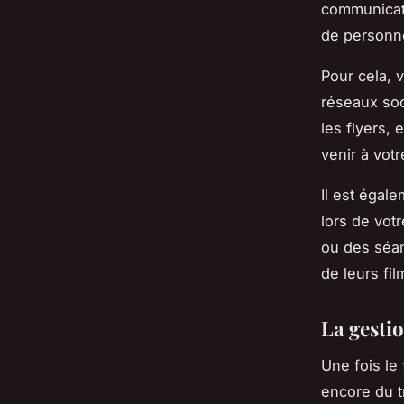
communicati
de personne
Pour cela, 
réseaux soci
les flyers, 
venir à votr
Il est égal
lors de vot
ou des séan
de leurs fil
La gesti
Une fois le 
encore du tr