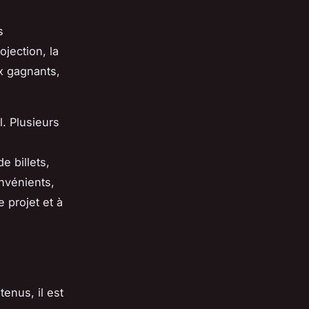
s
ojection, la
ux gagnants,
l. Plusieurs
e billets,
nvénients,
e projet et à
enus, il est